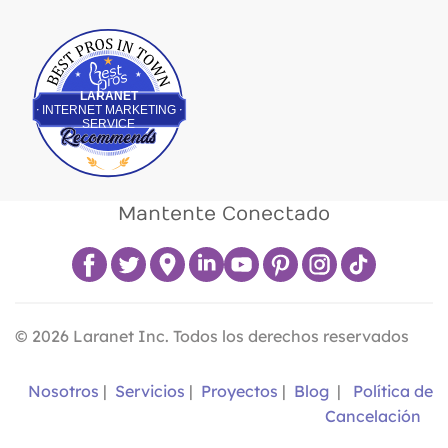
Best Pros In Town
LARANET
INTERNET MARKETING
SERVICE
Mantente Conectado
©
2026
Laranet Inc. Todos los derechos reservados
Nosotros
|
Servicios
|
Proyectos
|
Blog
|
Política de
Cancelación