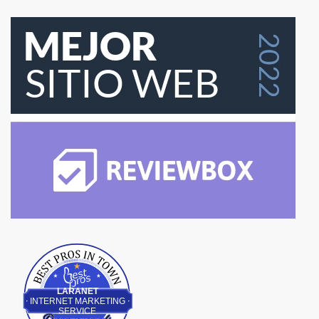
Best Pros In Town
LARANET
INTERNET MARKETING
SERVICE