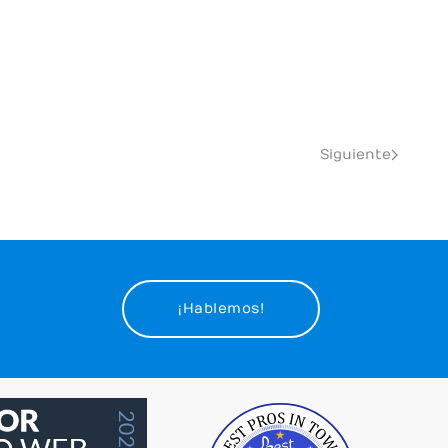
Siguiente
¡Hablemos!
Best Pros In Town