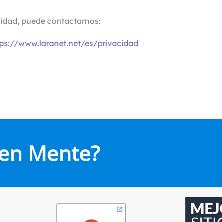
acidad, puede contactarnos:
tps://www.laranet.net/es/privacidad
 en Mente?