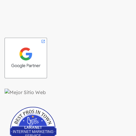
Best Pros In Town
LARANET
INTERNET MARKETING
SERVICE