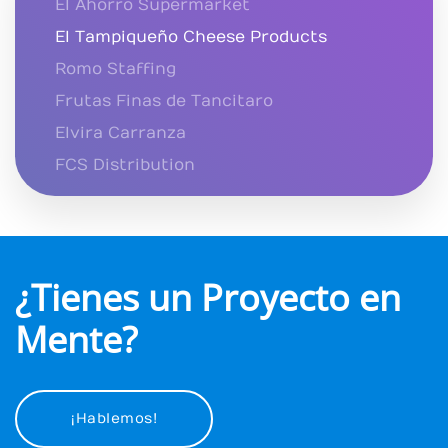
El Ahorro Supermarket
El Tampiqueño Cheese Products
Romo Staffing
Frutas Finas de Tancitaro
Elvira Carranza
FCS Distribution
¿Tienes un Proyecto en
Mente?
¡Hablemos!