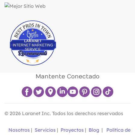
Best Pros In Town
LARANET
INTERNET MARKETING
SERVICE
Mantente Conectado
©
2026
Laranet Inc. Todos los derechos reservados
Nosotros
|
Servicios
|
Proyectos
|
Blog
|
Política de