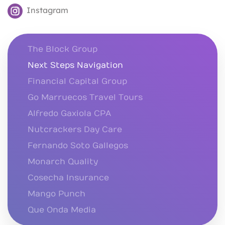
Instagram
The Block Group
Next Steps Navigation
Financial Capital Group
Go Marruecos Travel Tours
Alfredo Gaxiola CPA
Nutcrackers Day Care
Fernando Soto Gallegos
Monarch Quality
Cosecha Insurance
Mango Punch
Que Onda Media