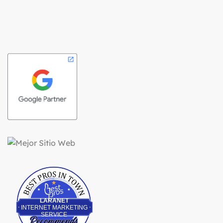
Best Pros In Town
LARANET
INTERNET MARKETING
SERVICE