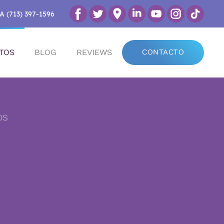
A (713) 397-1596
TOS
BLOG
REVIEWS
CONTACTO
OS