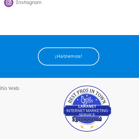
Instagram
¡Hablemos!
Best Pros In Town
LARANET
INTERNET MARKETING
SERVICE