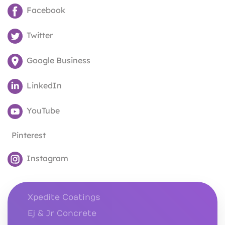
Facebook
Twitter
Google Business
LinkedIn
YouTube
Pinterest
Instagram
Xpedite Coatings
Ej & Jr Concrete