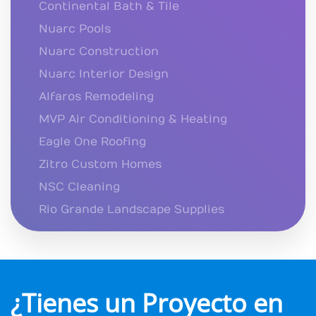
Continental Bath & Tile
Nuarc Pools
Nuarc Construction
Nuarc Interior Design
Alfaros Remodeling
MVP Air Conditioning & Heating
Eagle One Roofing
Zitro Custom Homes
NSC Cleaning
Rio Grande Landscape Supplies
¿Tienes un Proyecto en