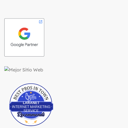
Best Pros In Town
LARANET
INTERNET MARKETING
SERVICE