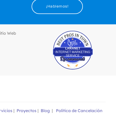
¡Hablemos!
Best Pros In Town
LARANET
INTERNET MARKETING
SERVICE
rvicios
|
Proyectos
|
Blog
|
Política de Cancelación