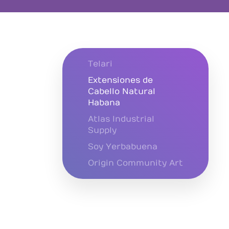
Telari
Extensiones de
Cabello Natural
Habana
Atlas Industrial
Supply
Soy Yerbabuena
Origin Community Art