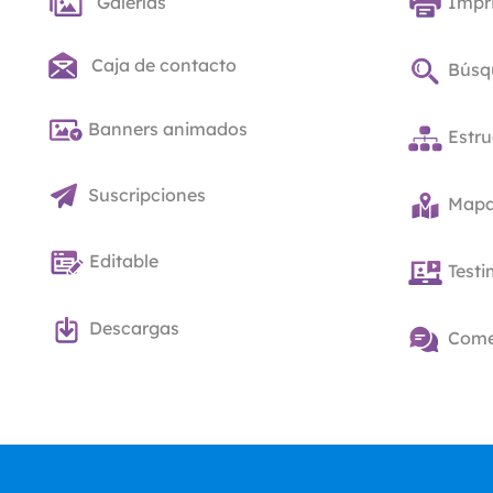
Galerías
Impr
Caja de contacto
Búsq
Banners animados
Estru
Suscripciones
Mapas
Editable
Test
Descargas
Come