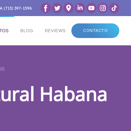
A (713) 397-1596
TOS
BLOG
REVIEWS
CONTACTO
OS
tural Habana