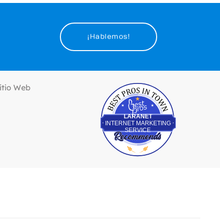
¡Hablemos!
Best Pros In Town
LARANET
INTERNET MARKETING
SERVICE