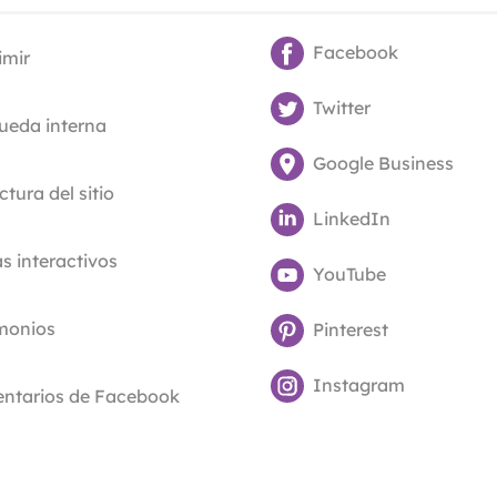
Facebook
imir
Twitter
ueda interna
Google Business
ctura del sitio
LinkedIn
 interactivos
YouTube
imonios
Pinterest
Instagram
ntarios de Facebook