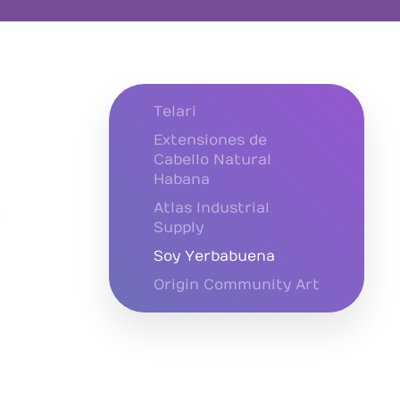
Telari
Extensiones de
Cabello Natural
Habana
Atlas Industrial
Supply
Soy Yerbabuena
Origin Community Art