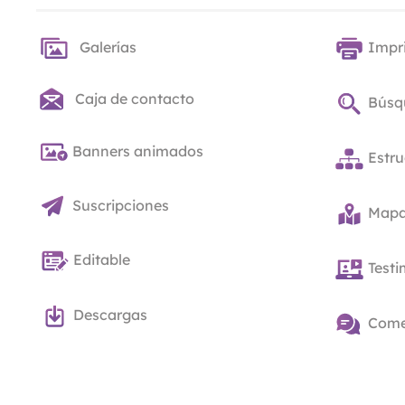
Galerías
Impr
Caja de contacto
Búsq
Banners animados
Estru
Suscripciones
Mapas
Editable
Test
Descargas
Come