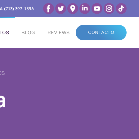
A (713) 397-1596
TOS
BLOG
REVIEWS
CONTACTO
OS
a