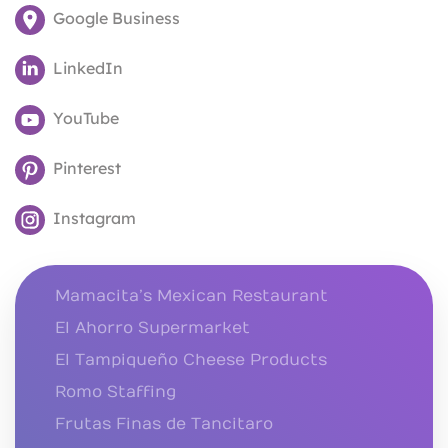
Google Business
LinkedIn
YouTube
Pinterest
Instagram
Mamacita’s Mexican Restaurant
El Ahorro Supermarket
El Tampiqueño Cheese Products
Romo Staffing
Frutas Finas de Tancitaro