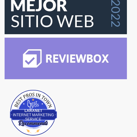
Best Pros In Town
LARANET
INTERNET MARKETING
SERVICE