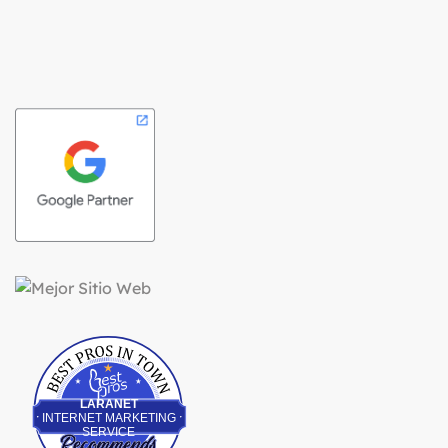
Best Pros In Town
LARANET
INTERNET MARKETING
SERVICE