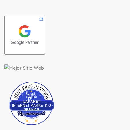
Best Pros In Town
LARANET
INTERNET MARKETING
SERVICE