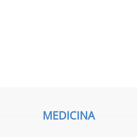
Ver proyecto
Ver proyecto
Wink AntiTip
Xpedite Coati
Ver proyecto
Ver proyecto
MEDICINA