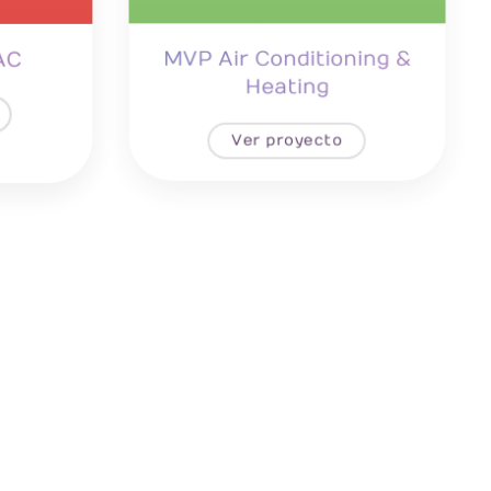
AC
MVP Air Conditioning &
Heating
Ver proyecto
esign
NSC Cleaning
Ver proyecto
g
TG Fence Structures