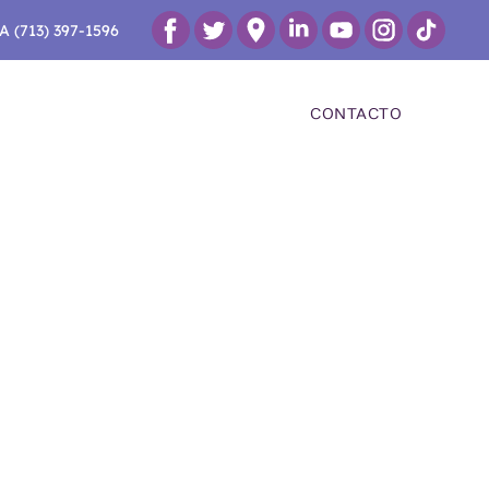
A (713) 397-1596
TOS
BLOG
REVIEWS
CONTACTO
zo a
stros