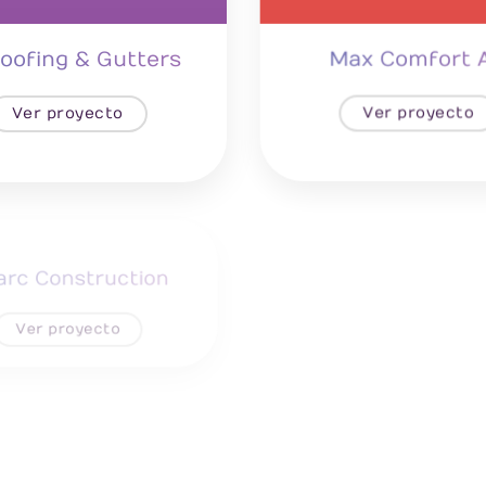
oofing & Gutters
Max Comfort 
Ver proyecto
Ver proyecto
rc Construction
Nuarc Interior D
Ver proyecto
Ver proyecto
 Roofing & Gutters
Tracer Roofin