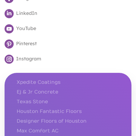
LinkedIn
YouTube
Pinterest
Instagram
Xpedite Coatings
Ej & Jr Concrete
Texas Stone
Houston Fantastic Floors
Designer Floors of Houston
Max Comfort AC