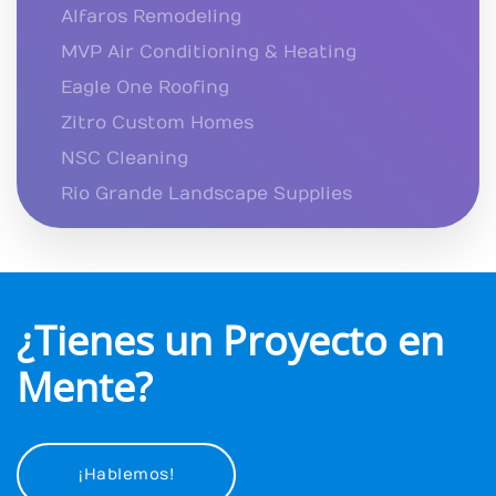
Alfaros Remodeling
MVP Air Conditioning & Heating
Eagle One Roofing
Zitro Custom Homes
NSC Cleaning
Rio Grande Landscape Supplies
¿Tienes un Proyecto en
Mente?
¡Hablemos!