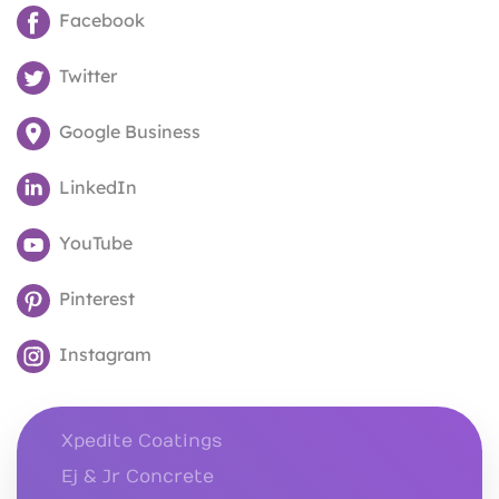
Facebook
Twitter
Google Business
LinkedIn
YouTube
Pinterest
Instagram
Xpedite Coatings
Ej & Jr Concrete