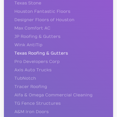
Texas Stone
Houston Fantastic Floors
Designer Floors of Houston
Max Comfort AC
JP Roofing & Gutters
Wink AntiTip
Texas Roofing & Gutters
Pro Developers Corp
Axis Auto Trucks
TubNotch
Tracer Roofing
Alfa & Omega Commercial Cleaning
TG Fence Structures
A&M Iron Doors