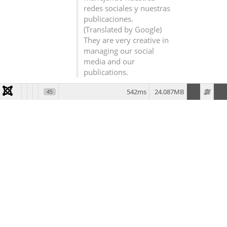
542ms
24.087MB
45
SEE IN ENGLISH
¿Tienes un Proyecto en
Mente?
¡Hablemos!