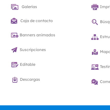
Galerías
Impr
Caja de contacto
Búsq
Banners animados
Estru
Suscripciones
Mapas
Editable
Test
Descargas
Come