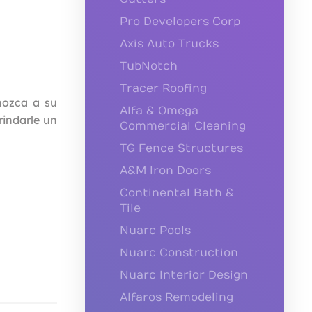
Pro Developers Corp
Axis Auto Trucks
TubNotch
Tracer Roofing
nozca a su
Alfa & Omega
rindarle un
Commercial Cleaning
TG Fence Structures
A&M Iron Doors
Continental Bath &
Tile
Nuarc Pools
Nuarc Construction
Nuarc Interior Design
Alfaros Remodeling