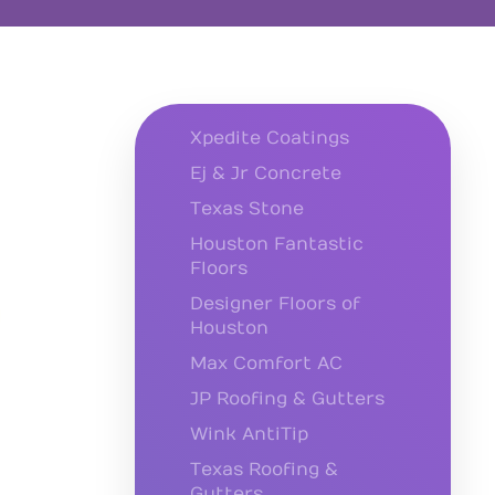
Xpedite Coatings
Ej & Jr Concrete
Texas Stone
Houston Fantastic
Floors
Designer Floors of
Houston
Max Comfort AC
JP Roofing & Gutters
Wink AntiTip
Texas Roofing &
Gutters