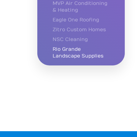
MVP Air Conditioning
& Heating
Eagle One Roofing
Zitro Custom Homes
NSC Cleaning
Rio Grande
Landscape Supplies