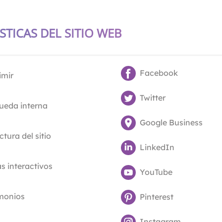
STICAS DEL SITIO WEB
Facebook
imir
Twitter
ueda interna
Google Business
ctura del sitio
LinkedIn
 interactivos
YouTube
imonios
Pinterest
Instagram