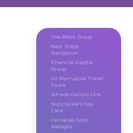
The Block Group
Next Steps
Navigation
Financial Capital
Group
Go Marruecos Travel
Tours
Alfredo Gaxiola CPA
Nutcrackers Day
Care
Fernando Soto
Gallegos