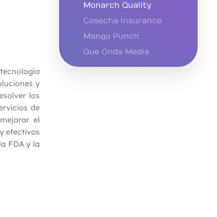
Monarch Quality
Cosecha Insurance
Mango Punch
Que Onda Media
 tecnología
oluciones y
esolver los
ervicios de
mejorar el
y efectivos
la FDA y la