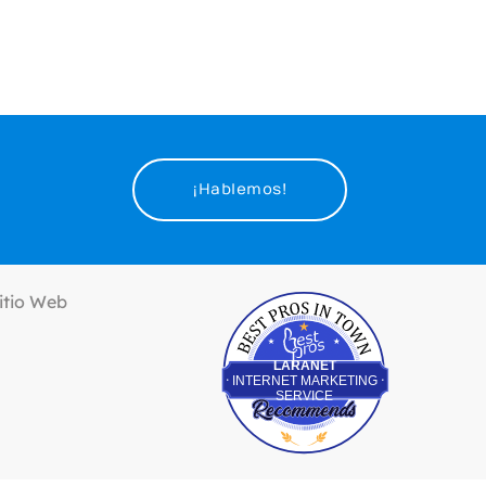
¡Hablemos!
Best Pros In Town
LARANET
INTERNET MARKETING
SERVICE