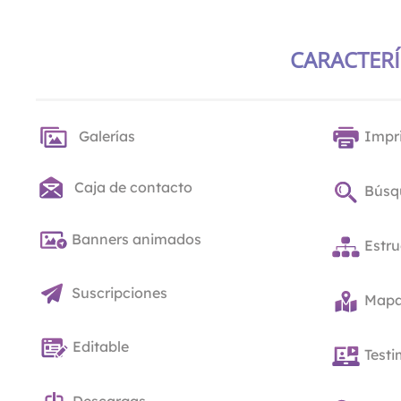
CARACTERÍ
Galerías
Impr
Caja de contacto
Búsq
Banners animados
Estru
Suscripciones
Mapas
Editable
Test