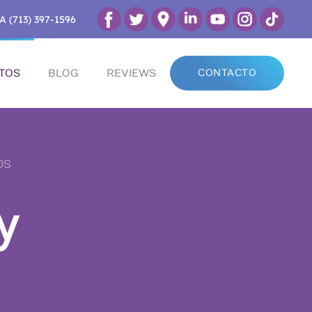
A (713) 397-1596
TOS
BLOG
REVIEWS
CONTACTO
OS
y