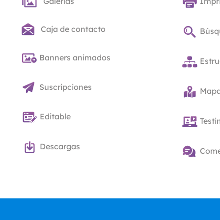
Galerías
Impr
Caja de contacto
Búsq
Banners animados
Estru
Suscripciones
Mapas
Editable
Test
Descargas
Come