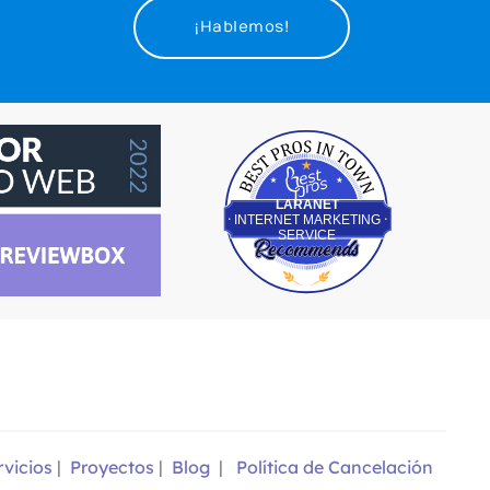
¡Hablemos!
Best Pros In Town
LARANET
INTERNET MARKETING
SERVICE
rvicios
|
Proyectos
|
Blog
|
Política de Cancelación