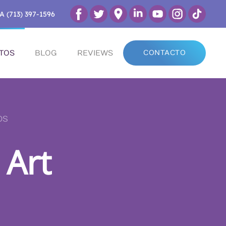
A (713) 397-1596
TOS
BLOG
REVIEWS
CONTACTO
OS
 Art