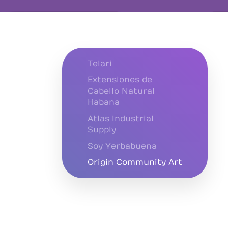
Telari
Extensiones de
Cabello Natural
Habana
Atlas Industrial
Supply
Soy Yerbabuena
Origin Community Art