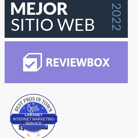
Best Pros In Town
LARANET
INTERNET MARKETING
SERVICE