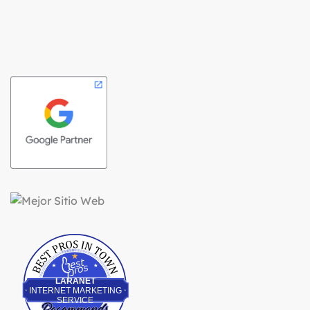
Best Pros In Town
LARANET
INTERNET MARKETING
SERVICE